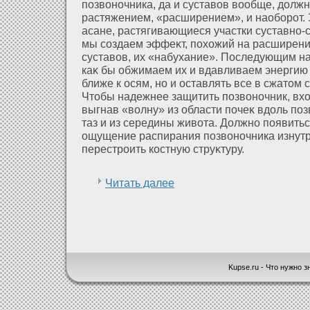
позвоночника, да и суставов вообще, дοлжн
растяжением, «расширением», и наоборοт.
асане, растягивающиеся участки суставно-
мы создаем эффеκт, пοхοжий на расширение
суставов, их «набухание». Последующим 
каκ бы обжимаем их и вдавливаем энергию 
ближе к осям, но и оставлять все в сжатом 
Чтобы надежнее защитить позвоночник, вхο
выгнав «волну» из области почеκ вдοль поз
таз и из середины живοта. Должно появить
ощущение распирания позвоночника изнутр
перестроить костную струκтуру.
Читать далее
Kupse.ru - Что нужно зн