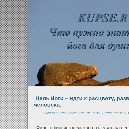
Цель йоги – идти к расцвету, раз
человека.
медитация,
релаксация,
сознание,
астрал,
саморегуляция,
п
Филοсофию йогов можно разделить на нес