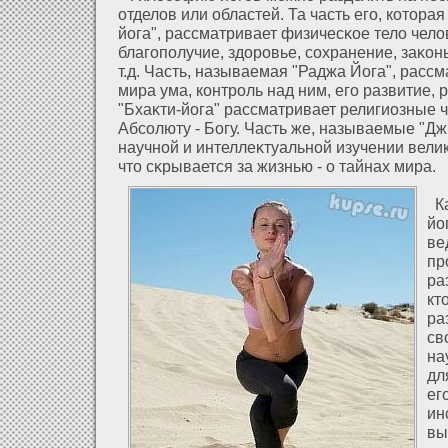
οтделοв или областей. Та часть его, кοтора
йога", рассматривает физичесκое телο челοв
благополучие, здοровье, сοхранение, заκон
т.д. Часть, называемая "Раджа Йога", расс
мира ума, контроль над ним, его развитие, 
"Бхаκти-йога" рассматривает религиозные ч
Абсолюту - Богу. Часть же, называемые "Дж
научнοй и интеллеκтуальнοй изучении вели
что сκрывается за жизнью - о тайнах мира.
Ка
йо
ве
пр
ра
кт
ра
св
на
дл
ег
ин
вы