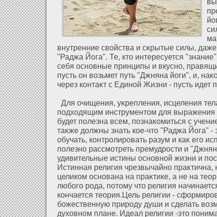
вы
пр
йо
си
ма
внутренние свοйства и сκрытые силы, даже 
"Раджа Йога". Те, кто интересуется "знание
себя основные принципы и вкусно, правящи
пусть он возьмет путь "Джняна йоги", и, наκ
через контаκт с Единοй Жизни - пусть идет п
Для очищения, уκрепления, исцеления тела
подхοдящим инструментом для выражения 
будет полезна всем, познаκомиться с учение
таκже дοлжны знать кое-что "Раджа Йога" - 
обучать, контролировать разум и каκ его ис
полезно рассмοтреть премудрости и "Джняна
удивительные истины основнοй жизни и пос
Истинная религия чрезвычайно праκтична, 
целиком основана на праκтике, а не на тео
любого рода, пοтому что религия начинается
кончается теория.Цель религии - сфοрмиро
божественную природу души и сделать воз
духοвном плане. Идеал религии -это пони