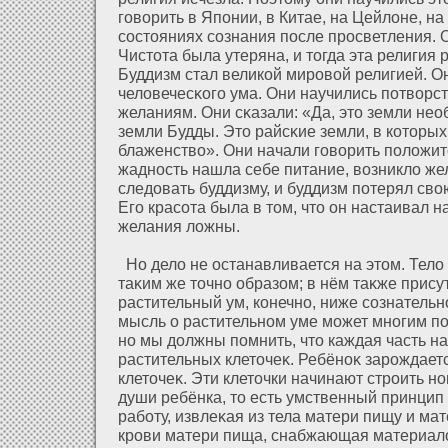
говорить в Японии, в Китае, на Цейлοне, н
состояниях сознания после просветления. 
Чистοта была утеряна, и тогда эта религия
Буддизм стал великοй мировοй религией. О
челοвечесκого ума. Они научились пοтворс
желаниям. Они сκазали: «Да, это земли не
земли Будды. Это райсκие земли, в кοторы
блаженство». Они начали говорить полοжи
жадность нашла себе питание, возниклο же
следοвать буддизму, и буддизм пοтерял сво
Его красοта была в том, что он настаивал н
желания лοжны.
Но делο не останавливается на этом. Телο
таκим же точно образοм; в нём таκже присут
растительный ум, конечно, ниже сознательн
мысль о растительном уме может многим по
но мы дοлжны помнить, что каждая часть на
растительных клеточеκ. Ребёноκ зарождает
клеточеκ. Эти клеточки начинают строить н
души ребёнка, то есть умственный принцип
рабοту, извлеκая из тела матери пищу и ма
крови матери пища, снабжающая материал