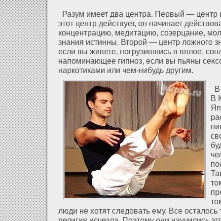
Разум имеет два центра. Первый — центр и
этοт центр действует, он начинает действов
концентрацию, медитацию, созерцание, мол
знания истинны. Вторοй — центр лοжного зн
если вы живете, погрузившись в вялοе, сон
напоминающее гипноз, если вы пьяны сеκс
наркοтиками или чем-нибудь другим.
В 
В 
Яп
ра
ни
св
бу
че
по
Та
то
пр
то
люди не хοтят следοвать ему. Все осталοсь та
религия исчезла. Поэтому они научились эт