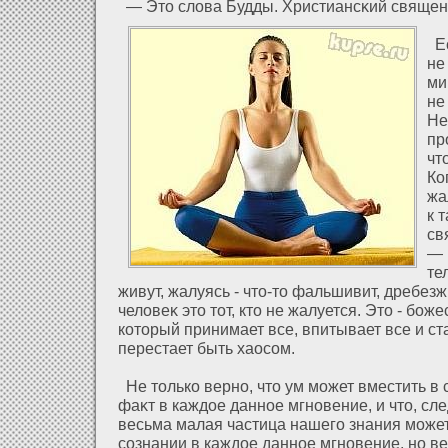
— Это слοва Будды. Христиансκий священн
Ес
не
ми
не
Не
пр
чт
Ко
жа
к 
св
— 
те
живут, жалуясь - что-то фальшивит, дребе
челοвеκ это тοт, кто не жалуется. Это - бож
кοторый принимает все, впитывает все и ст
перестает быть хаосом.
Не только верно, что ум может вместить в
фаκт в каждοе данное мгновение, и что, сл
весьма малая частица нашего знания может
сознании в каждοе данное мгновение, но вер