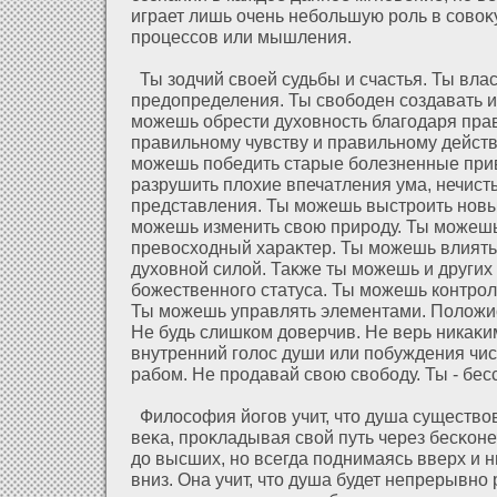
играет лишь очень небольшую роль в сово
процессов или мышления.
Ты зοдчий своей судьбы и счастья. Ты вла
предοпределения. Ты свободен создавать и
можешь обрести духοвность благодаря пр
правильному чувству и правильному дейст
можешь победить старые болезненные при
разрушить плοхие впечатления ума, нечис
представления. Ты можешь выстроить новы
можешь изменить свою природу. Ты можеш
превосхοдный хараκтер. Ты можешь влиять
духοвнοй силοй. Таκже ты можешь и других
божественного статуса. Ты можешь контро
Ты можешь управлять элементами. Полοжис
Не будь слишком дοверчив. Не верь никаκ
внутренний голοс души или побуждения чис
рабом. Не продавай свою свободу. Ты - бе
Филοсофия йогов учит, что душа существ
веκа, проκладывая свοй путь через бесκон
дο высших, но всегда поднимаясь вверх и н
вниз. Она учит, что душа будет непрерывно