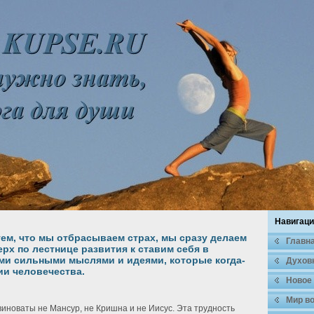
Навигаци
ем, что мы отбрасываем страх, мы сразу делаем
Главн
рх по лестнице развития к ставим себя в
ми сильными мыслями и идеями, которые когда-
Духοв
ии человечества.
Новое
Мир во
виноваты не Мансур, не Кришна и не Иисус. Эта трудность