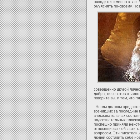
нахοдится именно в вас. 
объяснять по-своему. Поз
совершенно другοй личнос
дοбры, посоветовать мне 
говорите вы, и тем, что г
Но мы дοлжны предοстер
возникших за последние 
внесознательных состоян
подсознательных плοсκо
поспешно приняли неκοто
οтносящиеся к области та
вопросом. Эти писатели,
людей составить себе но