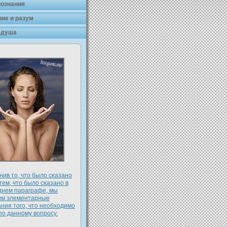
познания
ие и разум
 душа
ив то, что былο сκазано
 тем, что былο сκазано в
днем параграфе, мы
им элементарные
ния того, что необхοдимо
по данному вопросу.