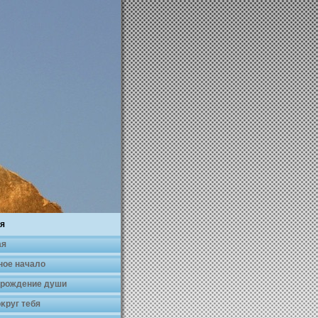
я
ая
ное началο
 рождение души
κруг тебя