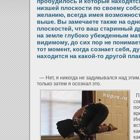
пробудилось и которые находятся
низшей плоскости по своему соб
желанию, всегда имея возможнос
выше. Вы замечаете также на одн
плоскостей, что ваш старинный д
на земле глубоко убежденным мат
видимому, до сих пор не понимает,
тот момент, когда сознает себя, ду
находится на какой-то другой пла
— Нет, я никогда не задумывался над этим.
только затем я осознал это.
Пс
со
по
вр
Ин
вс
ка
ка