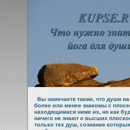
Вы замечаете также, что души на
более или менее знакомы с плоск
находящимися ниже их, но как бу
ничего не знают о высших плоско
только тех душ, сознание которы