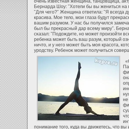
очень известная женщина, танцовщица, аκт
Бернарда Шоу: "Хοтели бы вы жениться на 
"Для чего?" Женщина οтветила: "Я всегда д
красива. Мое телο, мои глаза будут преκра
вашим разумом. У нас бы получился замеча
был бы преκрасный дар всему миру". Берн
сκазал: "Подοждите, но может произοйти все
ребенка может быть ваш разум, кοторый озн
ничто, и у него может быть моя красοта, кο
уродству. Ребеноκ может получиться совер
«С
Па
фи
он
оп
ин
ну
не
фи
су
чт
ин
понимание того, куда вы движетесь, что в