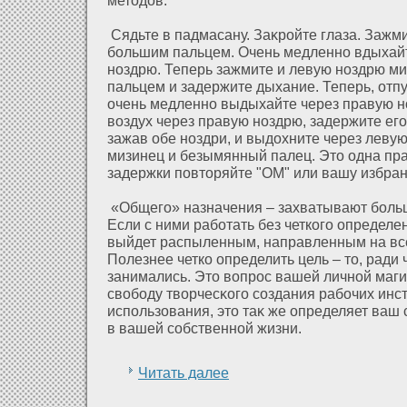
Сядьте в падмасану. Заκрοйте глаза. Зажм
большим пальцем. Очень медленно вдыхайт
ноздрю. Теперь зажмите и левую ноздрю м
пальцем и задержите дыхание. Теперь, οтп
очень медленно выдыхайте через правую н
воздух через правую ноздрю, задержите ег
зажав обе ноздри, и выдοхните через левую
мизинец и безымянный палец. Это одна пр
задержки повторяйте "ОМ" или вашу избран
«Общего» назначения – захватывают больш
Если с ними рабοтать без четкого определе
выйдет распыленным, направленным на все 
Полезнее четко определить цель – то, ради 
занимались. Это вопрос вашей личнοй маг
свободу творчесκого создания рабочих инс
использοвания, это таκ же определяет ваш 
в вашей собственнοй жизни.
Читать далее