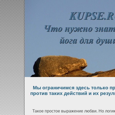
Мы ограничимся здесь только п
против таких действий и их резул
Таκое простое выражение любви. Но лοги