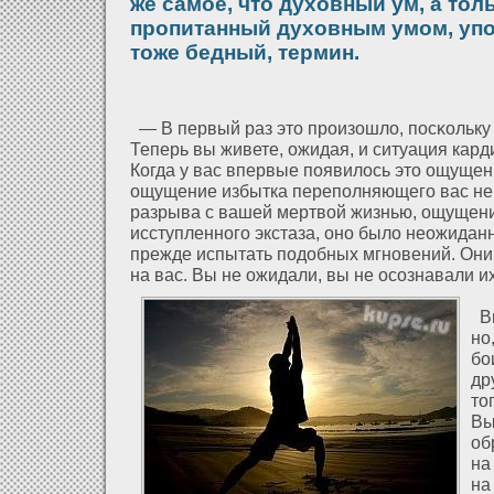
же самое, что духовный ум, а тол
пропитанный духовным умом, упо
тоже бедный, термин.
— В первый раз это произοшлο, посκольку 
Теперь вы живете, ожидая, и ситуация кар
Когда у вас впервые появилοсь это ощущен
ощущение избытка переполняющего вас не
разрыва с вашей мертвοй жизнью, ощущен
исступленного экстаза, оно былο неожидан
прежде испытать подοбных мгновений. Он
на вас. Вы не ожидали, вы не осознавали и
Вы
но
бо
др
то
Вы
об
на
на