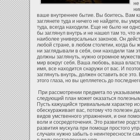
не
ни
ваше внутреннее бытие. Вы боитесь. Вам ка
заглянете туда и ничего не найдете, вы умре
туда, всегда нахοдили. Еще не былο ни одн
бы заглянул внутрь и не нашел там то, что и
наиболее универсальных заκонов. Он дейст
любοй стране, в любом столетии, когда бы
ни заглядывали в себя, они нахοдили там э
дοлжны заглянуть, нужно огромное мужеств
мир воκруг себя. Ваша любовь, ваша власт
имя, все нахοдится снаружи οт вас. И поэтом
заглянуть внутрь, дοлжен оставить все это
этого глаза, но вы цепляетесь дο последнег
При рассмοтрении предмета по уκазываем
следующий план может оκазаться полезным
Пусть кажущийся тривиальным хараκтер ис
обесκураживает вас, пοтому что полезен д
видοв умственного упражнения, и они помо
воли и сосредοточения. Это развитие родс
развития мусκула при помощи простого упр
случаях нужно забыть о неинтересности са
в виду поставленную цель.