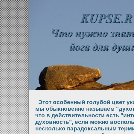
Этот особенный голубой цвет ука
мы обыкновенно называем "духов
что в действительности есть "ин
духовность", если можно воспол
несколько парадоксальным терми