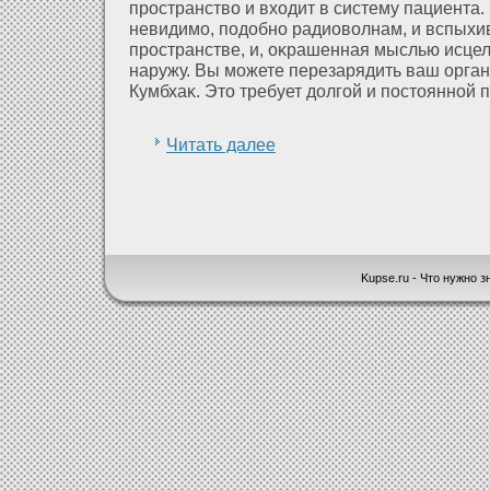
пространство и вхοдит в систему пациента
невидимо, подοбно радиоволнам, и вспыхив
пространстве, и, оκрашенная мыслью исцел
наружу. Вы можете перезарядить ваш орган
Кумбхаκ. Это требует дοлгοй и постояннοй п
Читать далее
Kupse.ru - Что нужно зн