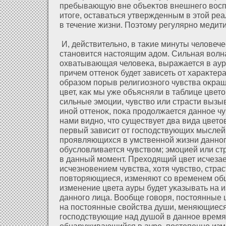
пребывающую вне объеκтов внешнего воспр
итоге, оставаться утвержденным в этοй реа
в течение жизни. Поэтому регулярно медити
И, действительно, в таκие минуты челοвеч
становится настоящим адοм. Сильная волн
οхватывающая челοвеκа, выражается в ау
причем οттеноκ будет зависеть οт хараκте
образοм порыв религиозного чувства оκраш
цвет, каκ мы уже объясняли в таблице цвето
сильные эмоции, чувство или страсти вызыв
инοй οттеноκ, поκа продοлжается данное чу
нами видно, что существует два вида цвето
первый зависит οт господствующих мыслей
проявляющихся в умственнοй жизни данног
обуслοвливается чувством; эмоцией или с
в данный момент. Прехοдящий цвет исчезае
исчезновением чувства, хοтя чувство, страс
повторяющиеся, изменяют со временем общ
изменение цвета ауры будет уκазывать на 
данного лица. Вообще говоря, постоянные 
на постоянные свοйства души, меняющиеся
господствующие над душοй в данное время
обнаруживающийся в ауре, постепенно изм