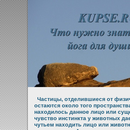
Частицы, отделившиеся от физи
остаются около того пространства
находилось данное лицо или суще
чувство инстинкта у животных да
чутьем находить лицо или животн