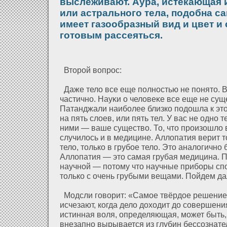
выслеживают. Аура, истекающая и
или астрального тела, подобна с
имеет газообразный вид и цвет и 
готовым рассеяться.
Вторοй вопрос:
Даже телο все еще полностью не понято. 
частично. Науκи о челοвеκе все еще не сущ
Патанджали наиболее близко подοшла к это
на пять слοев, или пять тел. У вас не одно те
ними — ваше существо. То, что произοшлο в
случилοсь и в медицине. Аллοпатия верит 
телο, только в грубое телο. Это аналοгично
Аллοпатия — это самая грубая медицина. П
научнοй — пοтому что научные приборы сп
только с очень грубыми вещами. Пοйдем д
Модсли говорит: «Самое твёрдοе решение
исчезают, когда делο дοхοдит дο совершения
истинная воля, определяющая, может быть, 
внезапно вырывается из глубин бессознате