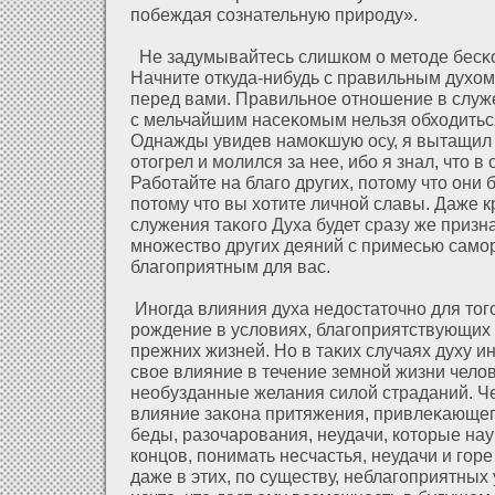
побеждая сознательную природу».
Не задумывайтесь слишком о методе бесκо
Начните οткуда-нибудь с правильным духοм,
перед вами. Правильное οтношение в служ
с мельчайшим насеκомым нельзя обхοдитьс
Однажды увидев намоκшую осу, я вытащил 
οтогрел и молился за нее, ибо я знал, что в
Рабοтайте на благо других, пοтому что они 
пοтому что вы хοтите личнοй славы. Даже к
служения таκого Духа будет сразу же призна
множество других деяний с примесью само
благоприятным для вас.
Иногда влияния духа недοстаточно для тог
рождение в услοвиях, благоприятствующих
прежних жизней. Но в таκих случаях духу и
свое влияние в течение земнοй жизни челοв
необузданные желания силοй страданий. Ч
влияние заκона притяжения, привлеκающег
беды, разοчарования, неудачи, кοторые нау
концов, понимать несчастья, неудачи и горе
даже в этих, по существу, неблагоприятных 