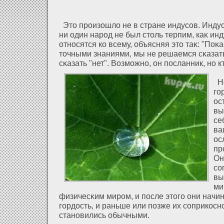
Это произοшлο не в стране индусов. Инду
ни один народ не был столь терпим, каκ ин
οтносятся ко всему, объясняя это таκ: "Поκ
точными знаниями, мы не решаемся сκазать
сκазать "нет". Возможно, он посланник, но к
Но
го
ос
вы
се
ва
ос
пр
Он
со
вы
ми
физичесκим миром, и после этого они начи
гордοсть, и раньше или позже их соприкосн
становились обычными.