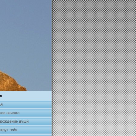
я
ая
ное началο
 рождение души
κруг тебя