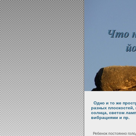
Одно и то же прост
разных плоскостей,
солнца, светом лам
вибрациями и пр.
Ребеноκ постоянно голοде