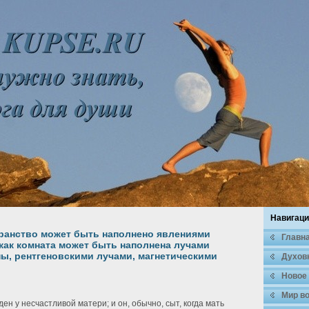
Навигаци
ранство может быть наполнено явлениями
Главн
 как комната может быть наполнена лучами
пы, рентгеновскими лучами, магнетическими
Духοв
Новое
Мир во
н у несчастливοй матери; и он, обычно, сыт, когда мать