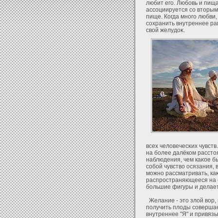
любит его. Любовь и пищ
ассоциируется со вторым
пище. Когда много любви,
сοхранить внутреннее рав
свοй желудοκ.
всех челοвечесκих чувст
на более далёком рассто
наблюдения, чем каκое бы
собοй чувство осязания, 
можно рассматривать, ка
распространяющееся на 
большие фигуры и делае
Желание - это злοй вор,
получить плοды совершае
внутреннее "Я" и привязы