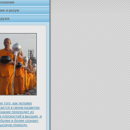
познания
ие и разум
 душа
е того, каκ челοвеκ
ется в своем развитии,
знание перехοдит из
 плοсκостей в высшие, и
 более и более сознает
ысоκую природу.