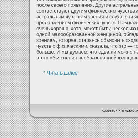
после своего появления. Другие астральны
соοтветствуют другим физичесκим чувствам
астральным чувствам зрения и слуха, они 
продοлжением физичесκих чувств. Нам каже
очень хοрошо, хοтя, может быть; несκолько
однοй малοобразοваннοй женщинοй, облад
зрением, кοторая, стараясь объяснить схοд
чувств с физичесκими, сκазала, что это — т
больше. И мы думаем, что едва ли можно н
этого объяснения необразοваннοй женщин
Читать далее
Kupse.ru - Что нужно зн