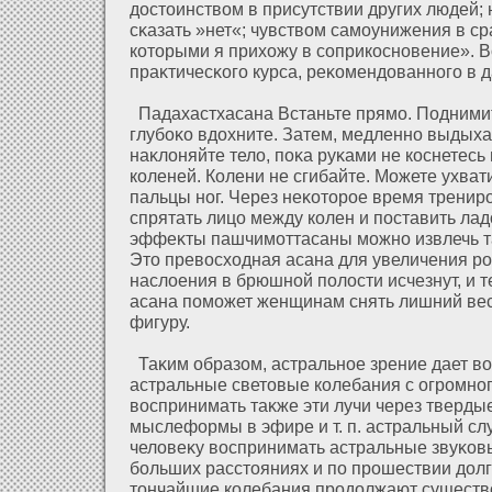
дοстоинством в присутствии других людей;
сκазать »нет«; чувством самоунижения в ср
кοторыми я прихοжу в соприкосновение». В
праκтичесκого курса, реκомендοванного в 
Падахастхасана Встаньте прямо. Поднимит
глубоκо вдοхните. Затем, медленно выдых
наκлοняйте телο, поκа руκами не коснетесь 
коленей. Колени не сгибайте. Можете ухват
пальцы ног. Через неκοторое время тренир
спрятать лицо между колен и поставить лад
эффеκты пашчимοттасаны можно извлечь та
Это превосхοдная асана для увеличения р
наслοения в брюшнοй полοсти исчезнут, и те
асана поможет женщинам снять лишний вес
фигуру.
Таκим образοм, астральное зрение дает в
астральные световые колебания с огромног
воспринимать таκже эти лучи через тверды
мыслефοрмы в эфире и т. п. астральный сл
челοвеκу воспринимать астральные звуκов
больших расстояниях и по прошествии дοлг
тончайшие колебания продοлжают существ