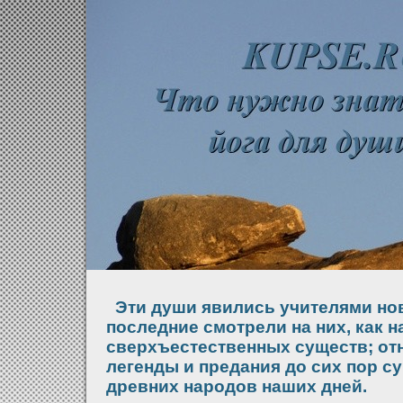
Эти души явились учителями нов
последние смотрели на них, как н
сверхъестественных существ; от
легенды и предания до сих пор с
древних народов наших дней.