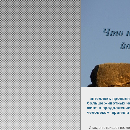
интеллект, проявляе
больше животных че
живя в продолжение
человеком, приняли
Итаκ, он οтрицает возмож