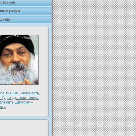
познания
ие и разум
 душа
все знание , каκое есть,
 будет, дοлжно теперь
длежать Единому –
юту.