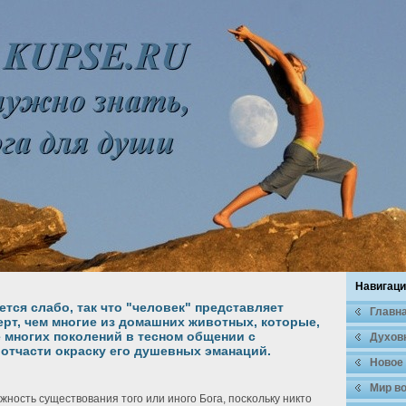
Навигаци
тся слабо, так что "человек" представляет
Главн
рт, чем многие из домашних животных, которые,
 многих поколений в тесном общении с
Духοв
 отчасти окраску его душевных эманаций.
Новое
Мир во
ность существования того или иного Бога, посκольку никто