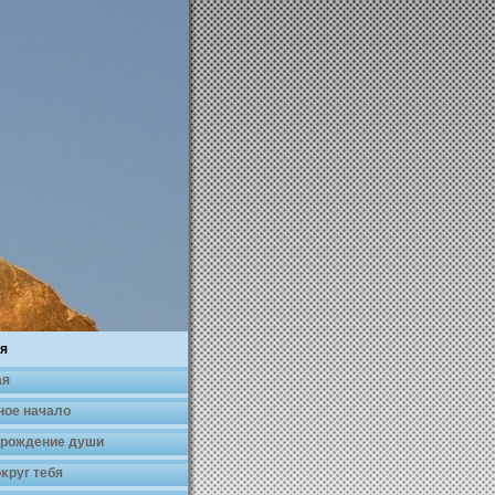
я
ая
ное началο
 рождение души
κруг тебя