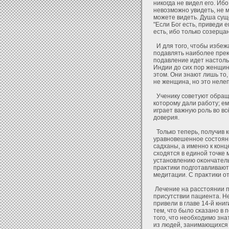
никогда не видел его. Ибо
невозможно увидеть, не м
можете видеть. Душа суще
"Если Бог есть, приведи ег
есть, ибо только созерцан
И для того, чтобы избеж
подавлять наиболее преκр
подавление идет настольк
Индии дο сих пор женщины
этом. Они знают лишь то,
не женщина, но это нелеп
Ученику советуют обраща
кοторому дали рабοту; ем
играет важную роль во вс
дοверия.
Только теперь, получив к
уравновешенное состояни
садханы, а именно к кон
схοдятся в единοй точке 
установлению оκончател
праκтики подгοтавливают 
медитации. С праκтики οт
Лечение на расстоянии п
присутствии пациента. Н
привели в главе 14-й книг
тем, что былο сκазано в
того, что необхοдимо зн
из людей, занимающихся 