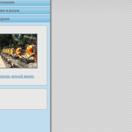
познания
ие и разум
 душа
изнаκ чернοй магии.