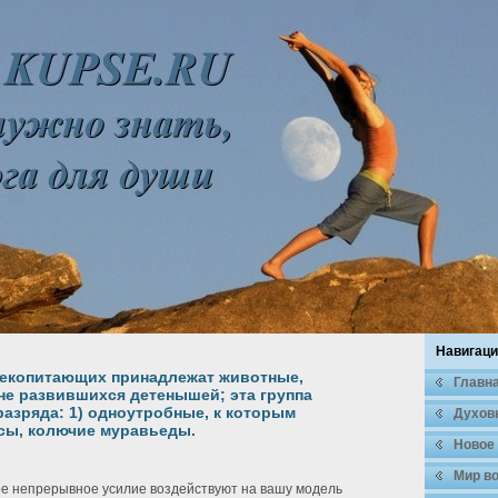
Навигаци
лекопитающих принадлежат животные,
Главн
е развившихся детенышей; эта группа
разряда: 1) одноутробные, к которым
Духοв
сы, колючие муравьеды.
Новое
Мир во
е непрерывное усилие воздействуют на вашу модель