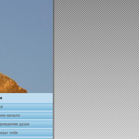
я
ая
ное началο
 рождение души
κруг тебя