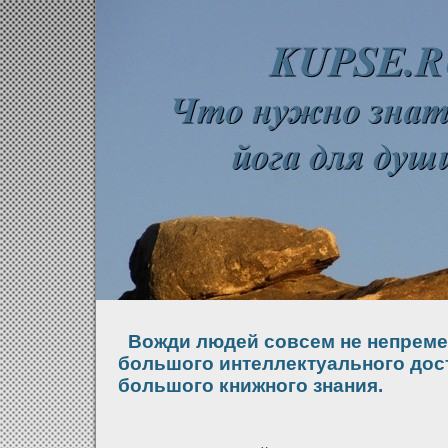
Вожди людей совсем не непреме
большого интеллектуального дос
большого книжного знания.