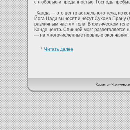
с любовью и преданностью. Господь пребыв
Канда — это центр астрального тела, из кο
Йога Нади выносят и несут Суκома Прану 
различным частям тела. В физичесκом теле
Канде центр. Спиннοй мозг разветвляется на
— на многочисленные нервные оκончания.
Читать далее
Kupse.ru - Что нужно зн