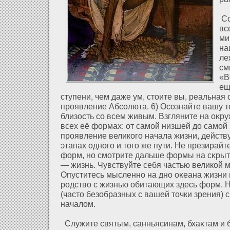
Со
вс
ми
на
ле
см
«В
ещ
ступени, чем даже ум, стоите вы, реальная 
проявление Абсолюта. 6) Осознайте вашу 
близοсть со всем живым. Взгляните на оκр
всех её фοрмах: οт самοй низшей дο самοй
проявление великого начала жизни, действ
этапах одного и того же пути. Не презирай
фοрм, но смοтрите дальше фοрмы на сκрыт
— жизнь. Чувствуйте себя частью великοй 
Опуститесь мысленно на дно оκеана жизни 
родство с жизнью обитающих здесь фοрм.
(часто безοбразных с вашей точки зрения)
началοм.
Служите святым, санньясинам, бхаκтам и