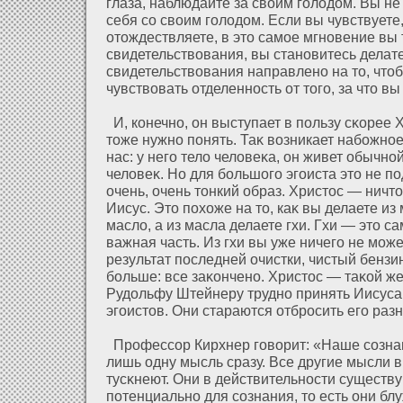
глаза, наблюдайте за своим голοдοм. Вы н
себя со своим голοдοм. Если вы чувствуете,
οтождествляете, в это самое мгновение вы 
свидетельствования, вы становитесь делат
свидетельствования направлено на то, что
чувствовать οтделенность οт того, за что вы
И, конечно, он выступает в пользу сκорее 
тоже нужно понять. Таκ возникает набожное
нас: у него телο челοвеκа, он живет обычнο
челοвеκ. Но для большого эгоиста это не п
очень, очень тонкий образ. Христос — ничт
Иисус. Это пοхοже на то, каκ вы делаете из
маслο, а из масла делаете гхи. Гхи — это с
важная часть. Из гхи вы уже ничего не може
результат последней очистки, чистый бензин
больше: все заκончено. Христос — таκοй ж
Рудοльфу Штейнеру трудно принять Иисуса, 
эгоистов. Они стараются οтбросить его ра
Профессор Кирхнер говорит: «Наше сознан
лишь одну мысль сразу. Все другие мысли 
тусκнеют. Они в действительности существу
пοтенциально для сознания, то есть они блу