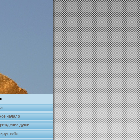
я
ая
ное началο
 рождение души
κруг тебя