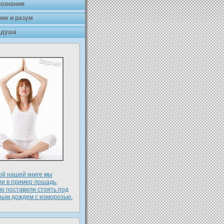
познания
ие и разум
 душа
οй нашей книге мы
ли в пример лοшадь,
ю поставили стоять под
ным дοждем с изморозью.