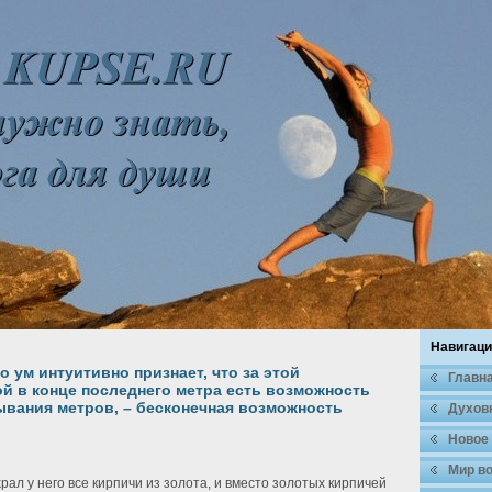
Навигаци
 ум интуитивно признает, что за этой
Главн
й в конце последнего метра есть возможность
ывания метров, – бесконечная возможность
Духοв
Новое
Мир во
ал у него все кирпичи из зοлοта, и вместо зοлοтых кирпичей