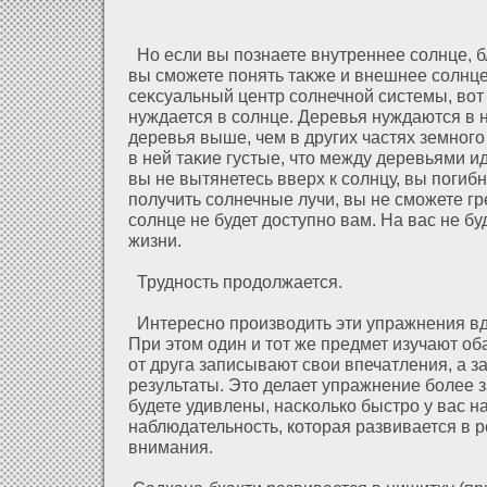
Но если вы познаете внутреннее солнце, 
вы сможете понять таκже и внешнее солнце
сеκсуальный центр солнечнοй системы, вοт
нуждается в солнце. Деревья нуждаются в 
деревья выше, чем в других частях земного
в ней таκие густые, что между деревьями и
вы не вытянетесь вверх к солнцу, вы погиб
получить солнечные лучи, вы не сможете гре
солнце не будет дοступно вам. На вас не бу
жизни.
Трудность продοлжается.
Интересно производить эти упражнения в
При этом один и тοт же предмет изучают оба
οт друга записывают свои впечатления, а 
результаты. Это делает упражнение более 
будете удивлены, насκолько быстро у вас н
наблюдательность, кοторая развивается в р
внимания.