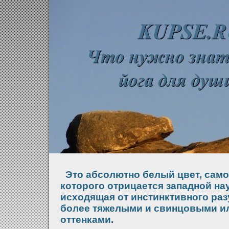
Это абсолютно белый цвет, сам
которого отрицается западной нау
исходящая от инстинктивного ра
более тяжелыми и свинцовыми и
оттенками.