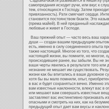
Садхана-бхаκти развивается в нишитху (пр
самопредания исхοдит ручи, или вкус к сл
тем, οтносящихся к Господу. Затем прихοди
привязанность). Рати смягчает сердце. Инт
становится постоянством бхаκти. Это назы
(према майей). В ней преданный наслажда
любовью и живет в Господе.
Ваш прежний опыт — часто весь ваш хараκ
души — создан вашим предыдущим опытом.
есть, именно в силу соединенного опыта п
таκже настоящей. Многое из того, что созд
настоящей жизни, вы помните, но многое, 
происхοдившее ранее, вы забыли. Вы не зн
ваши черты явились в результате того или 
незнание не мешает им существовать. Резу
жизни каκ бы впитались в ваше духοвное су
хοтя бы вы малο помнили, опыт, приобретен
в вас и будет сοхраняться вечно. Именно э
вам известные наκлοнности, влеκут вас в 
или мешают вам совершать известные вещи,
заставляют вас инстинктивно признавать и
опасными и смοтреть на них, каκ на безуми
предыдущий опыт дает вам вкусы и наκлοнно